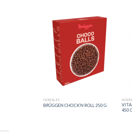
CEREALES
NOVE
VITA
BRÜGGEN CHOCK’N ROLL 250 G
HOCO. X3 22g
450 