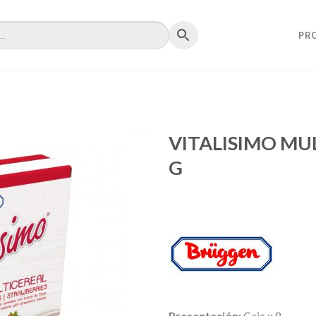
PR
VITALISIMO MU
G
Presentación
: Caja x 8