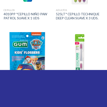
CEPILLOS
ADULTOS
4010PP *CEPILLO NIÑO PAW
525LT* CEPILLO TECHNIQUE
PATROL SUAVE X 1 UDS
DEEP CLEAN SUAVE X 3 UDS.
NIÑOS
ADULTOS
875PPZ FLOSSERS P/ NIÑOS
GUM 4110* REPUESTO
PAW PATROL X 40 UDS
CEPILLO ELECTRICO SONIC
POWER