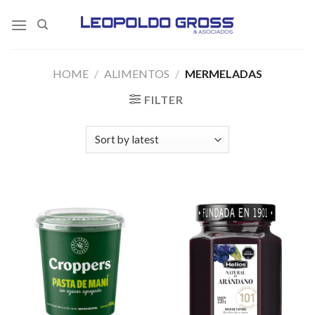
Skip
to
content
HOME
/
ALIMENTOS
/
MERMELADAS
FILTER