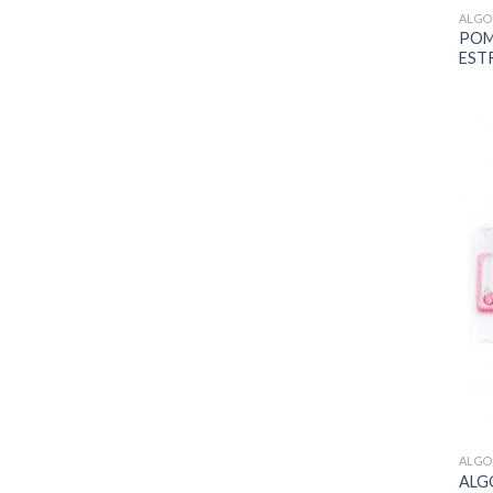
ALG
POM
ESTR
ALG
ALG