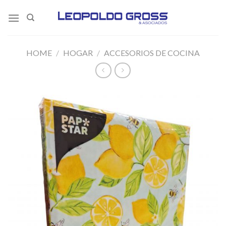
Skip
to
content
HOME
/
HOGAR
/
ACCESORIOS DE COCINA