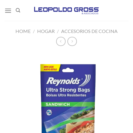
Skip
to
content
HOME
/
HOGAR
/
ACCESORIOS DE COCINA