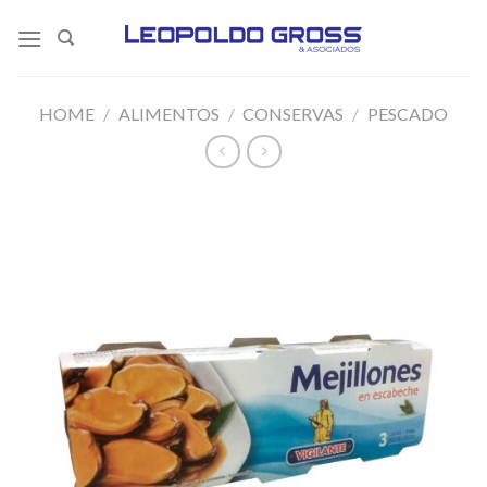
Skip
to
content
HOME
/
ALIMENTOS
/
CONSERVAS
/
PESCADO