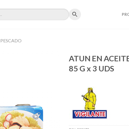
PR
PESCADO
ATUN EN ACEIT
85 G x 3 UDS