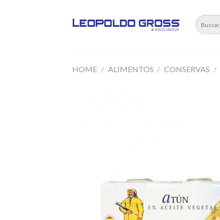
Skip
to
content
HOME
/
ALIMENTOS
/
CONSERVAS
/