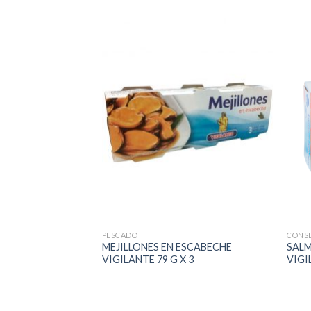
PESCADO
CONS
 EN ACEITE
MEJILLONES EN ESCABECHE
SALM
VIGILANTE 79 G X 3
VIGI