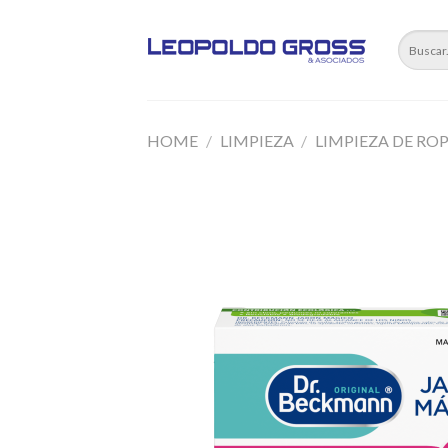
Skip
to
content
HOME
/
LIMPIEZA
/
LIMPIEZA DE RO