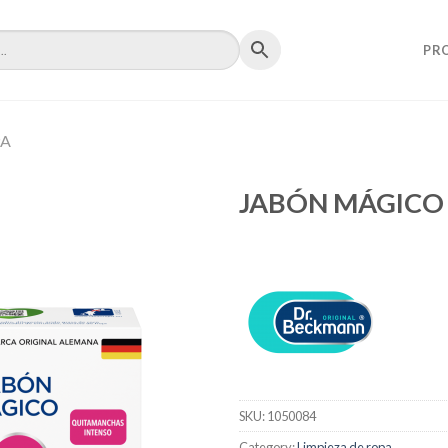
PR
PA
JABÓN MÁGICO 
SKU:
1050084
Category:
Limpieza de ropa