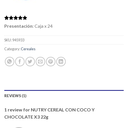
Rated
1
5.00
Presentación
: Caja x 24
out of 5
based on
customer
SKU:
945933
rating
Category:
Cereales
REVIEWS (1)
1 review for
NUTRY CEREAL CON COCO Y
CHOCOLATE X3 22g