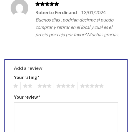
Rated
5
Roberto Ferdinand
–
13/01/2024
out of 5
Buenos días , podrían decirme si puedo
comprar y retirar en el local y cual es el
precio por caja por favor? Muchas gracias.
Add a review
Your rating
*
1
2
3
4
5
Your review
*