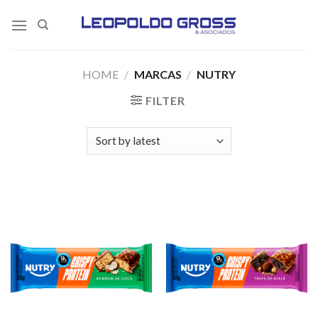
Skip
to
content
HOME
/
MARCAS
/
NUTRY
FILTER