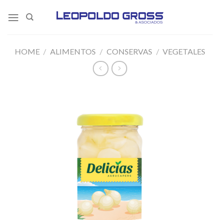
Skip
to
content
HOME
/
ALIMENTOS
/
CONSERVAS
/
VEGETALES