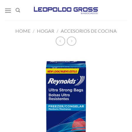
Skip
to
content
HOME
/
HOGAR
/
ACCESORIOS DE COCINA