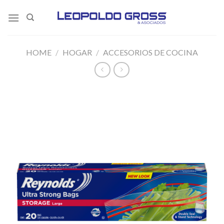
Skip
to
content
HOME
/
HOGAR
/
ACCESORIOS DE COCINA