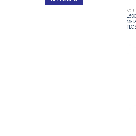
ADUL
150
MED
FLO