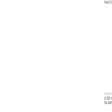
PAT
NIÑO
232
SUA