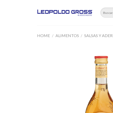
Skip
to
content
HOME
/
ALIMENTOS
/
SALSAS Y ADE