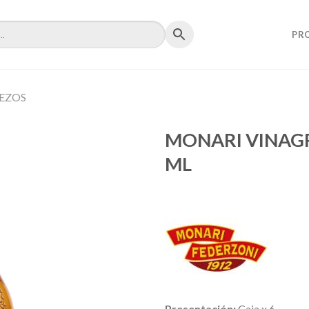
PR
REZOS
MONARI VINAG
ML
Presentación:
Caja x 6