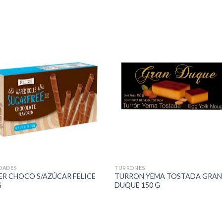
DADES
TURRONES
R CHOCO S/AZÚCAR FELICE
TURRON YEMA TOSTADA GRA
G
DUQUE 150 G