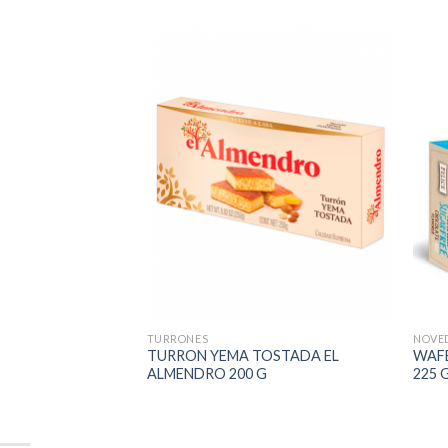
TURRONES
NOVE
 EL ALMENDRO
TURRON YEMA TOSTADA EL
WAFE
G
ALMENDRO 200 G
225 