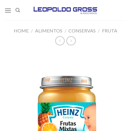
Skip
to
content
HOME
/
ALIMENTOS
/
CONSERVAS
/
FRUTA