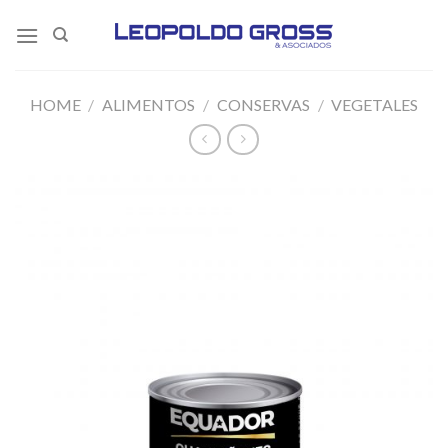
Skip
to
content
HOME
/
ALIMENTOS
/
CONSERVAS
/
VEGETALES