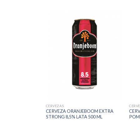
CERVEZAS
CERV
 CERVEZA SANDIA
CERVEZA ORANJEBOOM EXTRA
CERV
0 ML
STRONG 8,5% LATA 500 ML
POME