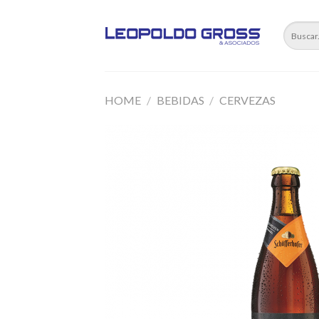
Skip
to
content
HOME
/
BEBIDAS
/
CERVEZAS