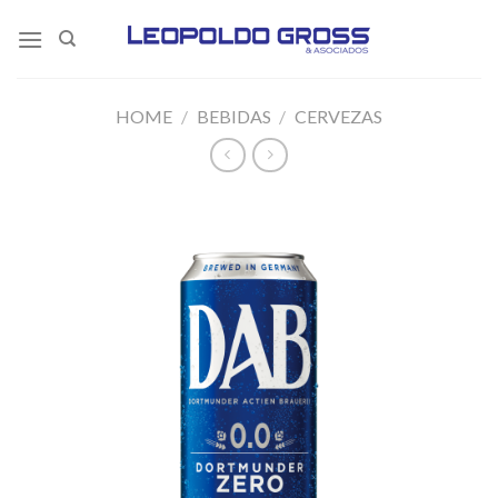
Skip
to
content
HOME
/
BEBIDAS
/
CERVEZAS