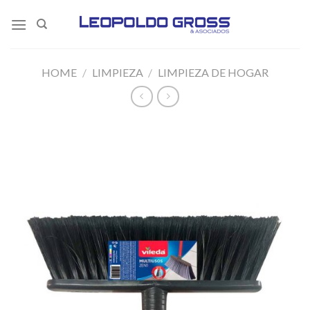
Skip
to
content
HOME
/
LIMPIEZA
/
LIMPIEZA DE HOGAR