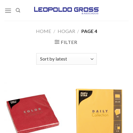
Skip
to
content
HOME
/
HOGAR
/
PAGE 4
FILTER