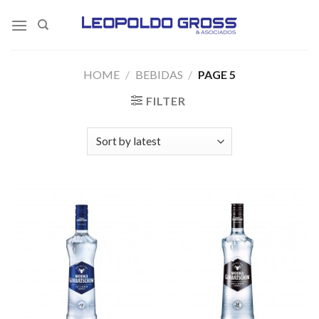
Skip
to
content
HOME
/
BEBIDAS
/
PAGE 5
FILTER