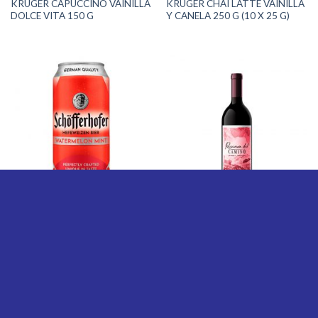
KRUGER CAPUCCINO VAINILLA
KRUGER CHAI LATTE VAINILLA
DOLCE VITA 150 G
Y CANELA 250 G (10 X 25 G)
BEBIDAS
BEBIDAS
SCHOFFERHOFER CERVEZA
RESERVA DEL CAMINO VINO
SANDIA Y MENTA LATA 500 ML
CABERNET SAUVIGNON 750
ML
Rated
4.00
out
of 5