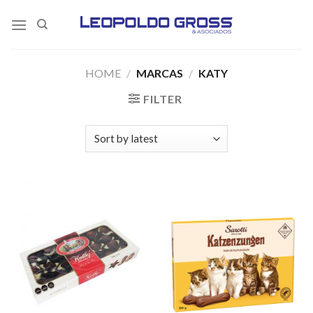
Skip
to
content
HOME
/
MARCAS
/
KATY
FILTER