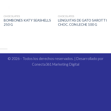
CHOCOLATES
CHOCOLATES
BOMBONES KATY SEASHELLS
LENGUITAS DE GATO SAROTTI
250 G
CHOC. CON LECHE 100 G
© 2026 - Todos los derechos reservados. | Desarrollado por
Conecta361 Marketing Digital